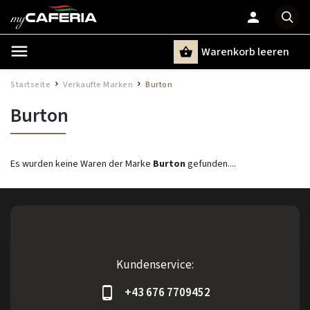
Warenkorb leeren
Suchen
Startseite
Verkaufte Marken
Burton
/
/
Burton
Es wurden keine Waren der Marke
Burton
gefunden....
Kundenservice:
+43 676 7709452