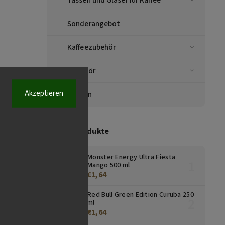
Sonderangebot
Kaffeezubehör
Zubehör
Akzeptieren
Marken
Top 10 Produkte
Monster Energy Ultra Fiesta
Mango 500 ml
€1,64
Red Bull Green Edition Curuba 250
ml
€1,64