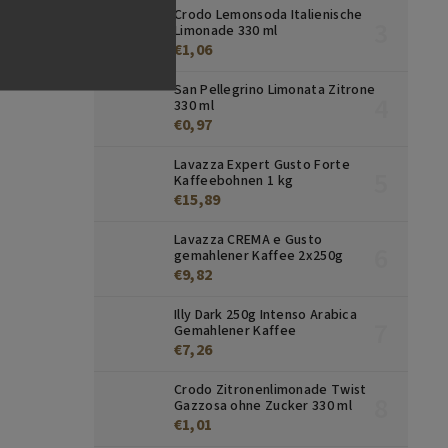
Crodo Lemonsoda Italienische
Limonade 330 ml
€1,06
San Pellegrino Limonata Zitrone
330 ml
€0,97
Lavazza Expert Gusto Forte
Kaffeebohnen 1 kg
€15,89
Lavazza CREMA e Gusto
gemahlener Kaffee 2x250g
€9,82
Illy Dark 250g Intenso Arabica
Gemahlener Kaffee
€7,26
Crodo Zitronenlimonade Twist
Gazzosa ohne Zucker 330 ml
€1,01