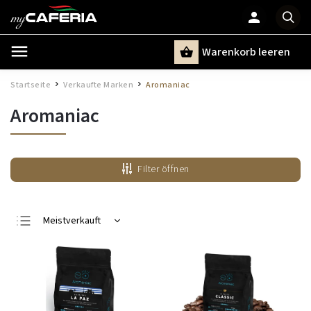
Warenkorb leeren
Suchen
Startseite
Verkaufte Marken
Aromaniac
/
/
Aromaniac
Filter öffnen
Meistverkauft
Günstigste
Teuerste
Alphabetisch