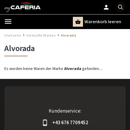
Warenkorb leeren
Suchen
Startseite
Verkaufte Marken
Alvorada
/
/
Alvorada
Es wurden keine Waren der Marke
Alvorada
gefunden....
Kundenservice:
+43 676 7709452