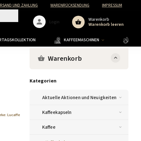
ERSAND UND ZAHLUNG
WARENRÜCKSENDUNG
IMPRESSUM
Warenkorb
Login
Warenkorb leeren
ERTAGSKOLLEKTION
KAFFEEMASCHINEN
KAFF
Warenkorb
Kategorien
Aktuelle Aktionen und Neuigkeiten
Kaffeekapseln
rke:
Lucaffe
Kaffee