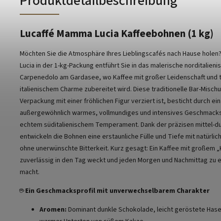
Produktdetailbeschreibung
Lucaffé Mamma Lucia Kaffeebohnen (1 kg)
Möchten Sie die Atmosphäre Ihres Lieblingscafés nach Hause hole
Lucia in der 1-kg-Packung entführt Sie in das malerische norditalien
Carpenedolo am Gardasee, wo Kaffee mit großer Leidenschaft und 
italienischem Charme zubereitet wird. Diese traditionelle Bar-Misch
Verpackung mit einer fröhlichen Figur verziert ist, besticht durch ein
außergewöhnlich warmes, vollmundiges und intensives Geschmacksp
echtem süditalienischem Temperament. Dank der präzisen mittel-d
entwickeln die Bohnen eine erstaunliche Fülle und Tiefe mit natürlic
ohne unerwünschte Bitterkeit. Kurz gesagt: Ein Kaffee mit großem „K
zuverlässig in den Tag weckt und jeden Morgen und Nachmittag zu
macht.
☕
Ein Geschmacksprofil mit unverwechselbarem Charakter
Aromen:
Dominant dunkle Schokolade, leicht geröstete Hase