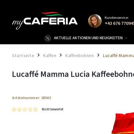
Kundenservice:
+43 676 77094
AKTUELLE AKTIONEN UND NEUIGKEITEN
Startseite
Kaffee
Kaffeebohnen
Lucaffé Mamma
/
/
/
Lucaffé Mamma Lucia Kaffeebohn
Artikelnummer:
28542
Nicht bewertet