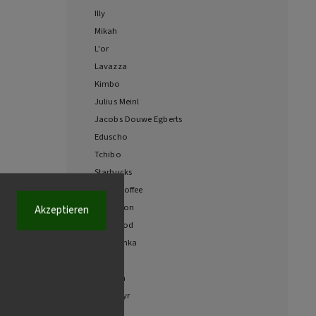
Illy
Mikah
L'or
Lavazza
Kimbo
Julius Meinl
Jacobs Douwe Egberts
Eduscho
Tchibo
Starbucks
Costa Coffee
Cafe Chon
Akzeptieren
Hucafood
Jihlavanka
Musetti
Gimoka
Dallmayr
Pellini