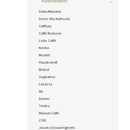
Kaffeebohnen
Entkoffeinierte
Dolce Vita Italfoods
Caffitaly
Caffé Borbone
Lollo Caffé
Kimbo
Musetti
Hausbrandt
Bristot
Guglielmo
Lavazza
Illy
Danesi
Tchibo
Manuel Caffe
L'OR
Jacobs Douwe Egberts