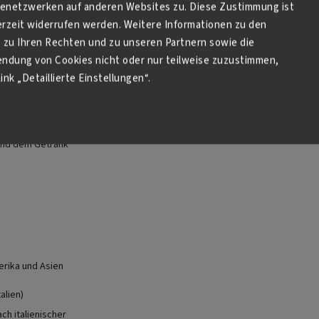
netzwerken auf anderen Websites zu. Diese Zustimmung ist
eugt diese
derzeit widerrufen werden. Weitere Informationen zu den
elbraunen Schaum
zu Ihren Rechten und zu unseren Partnern sowie die
ßt.
endung von Cookies nicht oder nur teilweise zuzustimmen,
en-Nuss-Aroma
ink „Detaillierte Einstellungen“.
itung von
he Flat Whites,
zur Geltung
und dem Getränk
erika und Asien
alien)
ch italienischer