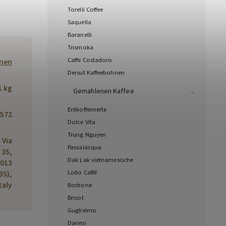
Torelli Coffee
Saquella
Baranelli
Trismoka
Caffe Costadoro
hnen
Dersut Kaffeebohnen
1 kg
Gemahlenen Kaffee
Entkoffeinierte
572
Dolce Vita
Trung Nguyen
, Via
Passalacqua
 35,
Dak Lak vietnamesische
013
Lollo Caffé
BS),
taly
Borbone
Brisot
Guglielmo
Danesi