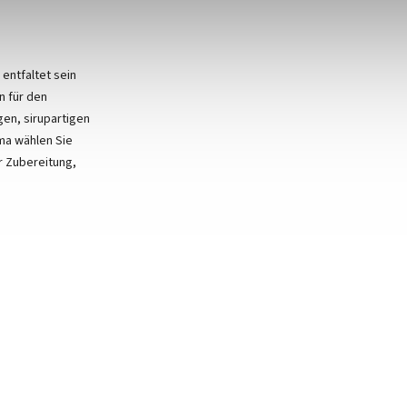
entfaltet sein
n für den
en, sirupartigen
ma wählen Sie
r Zubereitung,