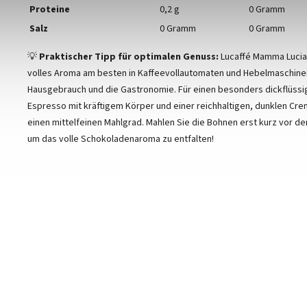
Proteine
0,2 g
0 Gramm
Salz
0 Gramm
0 Gramm
💡
Praktischer Tipp für optimalen Genuss:
Lucaffé Mamma Lucia 
volles Aroma am besten in Kaffeevollautomaten und Hebelmaschine
Hausgebrauch und die Gastronomie. Für einen besonders dickflüssig
Espresso mit kräftigem Körper und einer reichhaltigen, dunklen Cre
einen mittelfeinen Mahlgrad. Mahlen Sie die Bohnen erst kurz vor de
um das volle Schokoladenaroma zu entfalten!