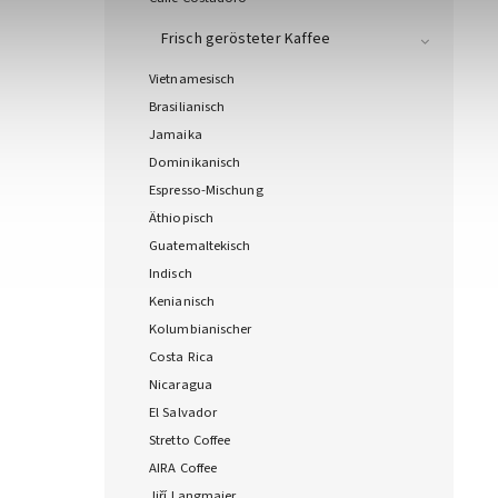
Frisch gerösteter Kaffee
Vietnamesisch
Brasilianisch
Jamaika
Dominikanisch
Espresso-Mischung
Äthiopisch
Guatemaltekisch
Indisch
Kenianisch
Kolumbianischer
Costa Rica
Nicaragua
El Salvador
Stretto Coffee
AIRA Coffee
Jiří Langmajer