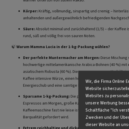
warmer Unterton von süßem Kakao.
Körper:
Kräftig, vollmundig, sirupartig und cremig – hinterläs
anhaltenden und außergewöhnlich befriedigenden Nachgesc
Säure:
Absolut minimal und zurückhaltend (1/5) – der Kaffee 
rund, süß und völlig frei von sauren Noten.
🍃
Warum Mamma Lucia in der 1-kg-Packung wählen?
Der perfekte Muntermacher am Morgen:
Diese Mischung 
hochwertige mittelamerikanische Arabica-Bohnen (40 %) mit 
asiatischem Robusta (60 %). Dieses ausgewogene Verhältnis 
Kaffee intensive Würze, einen höheren Koffeingehalt für eine
Wir, die Firma Online 
Energieschub und eine samtige Milde.
Website sicherzustell
Websites zu personali
Sparsame 1-kg-Packung:
Die perfekte Wahl für Liebhaber e
unsere Werbung besser
Espressos am Morgen, große Kaffeefamilien oder Büros, in d
Schaltfläche "Ich ver
Kaffeemaschine fast nie leise ist und in jeder Tasse kompro
Barqualität gefordert wird.
Zwecken und der Über
dieser Website an unse
Extrem reichhaltige und dicke Crema:
Dank der meisterha