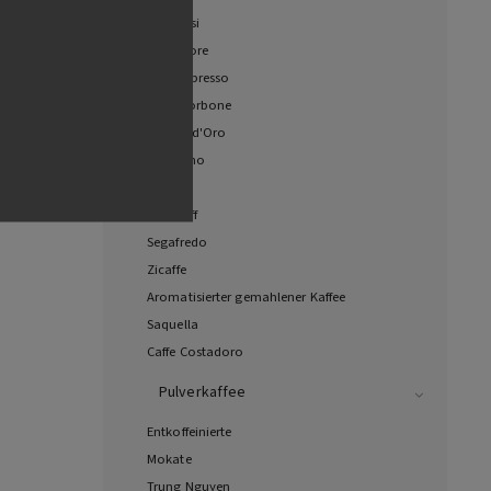
Maneresi
Meet More
Must Espresso
Caffé Borbone
Chicco d'Oro
Vergnano
Bialetti
Davidoff
Segafredo
Zicaffe
Aromatisierter gemahlener Kaffee
Saquella
Caffe Costadoro
Pulverkaffee
Entkoffeinierte
Mokate
Trung Nguyen