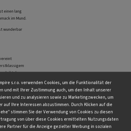
st einen lang
hmack im Mund.
ist wunderbar
vereint
erstklassigem
verleiht dem
n sofortigen
Empire s.r.o. verwenden Cookies, um die Funktionalität der
en und mit Ihrer Zustimmung auch, um den Inhalt unserer
sieren und zu analysieren sowie zu Marketingzwecken, um
ines starken
 auf Ihre Interessen abzustimmen. Durch Klicken auf die
enen die
stehe" stimmen Sie der Verwendung von Cookies zu diesen
misslose
tragung von über diese Cookies ermittelten Nutzungsdaten
re Partner für die Anzeige gezielter Werbung in sozialen
ften Komposition