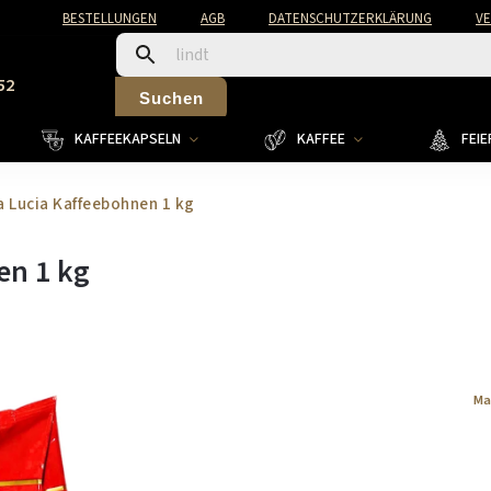
BESTELLUNGEN
AGB
DATENSCHUTZERKLÄRUNG
V
52
Suchen
KAFFEEKAPSELN
KAFFEE
FEI
 Lucia Kaffeebohnen 1 kg
en 1 kg
Ma