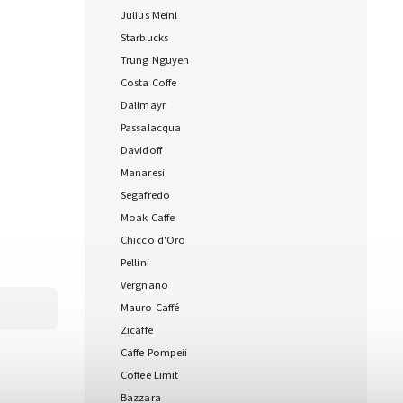
Julius Meinl
Starbucks
Trung Nguyen
Costa Coffe
Dallmayr
Passalacqua
Davidoff
Manaresi
Segafredo
Moak Caffe
Chicco d'Oro
Pellini
Vergnano
Mauro Caffé
Zicaffe
Caffe Pompeii
Coffee Limit
Bazzara