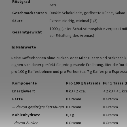
Röstgrad
Art)
Geschmacksnoten
Dunkle Schokolade, geröstete Nüsse, Kakao
Säure
Extrem niedrig, minimal (1/5)
1000 g (unter Schutzatmosphäre verpackt mit
Gesamtgewicht
zur Erhaltung des Aromas)
📊
Nährwerte
Reine Kaffeebohnen ohne Zucker- oder Milchzusatz sind praktisch ka
eignen sich daher perfekt für jede gesunde Ernährung. Hier die Dur
pro 100 g Kaffeebohnen und pro Portion (ca. 7 g Kaffee pro Espresso
Komponente
Pro 100 g Getreide
Für 1 Tasse 
Energiewert
8 kJ / 2 kcal
< 2 kJ / < 1 kc
Fette
0 Gramm
0 Gramm
—
davon gesättigte Fettsäuren
0 Gramm
0 Gramm
Kohlenhydrate
0,3 g
0 Gramm
-
davon Zucker
0 Gramm
0 Gramm