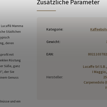
Zusätzliche Parameter
n? Lucaffé Mamma
Kategorie
:
Kaffeebo
ische Städtchen
typisch
Gewicht
:
ung, deren
EAN
:
8021103782
rofil mit
unklen Röstung
her Süße, ganz
Lucaffe Srl S.B.
I Maggio,
“, der Sie
Hersteller
:
25
 einem Genuss
Carpenedolo (
I
lnüsse und ein