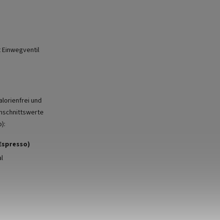
 Einwegventil
lorienfrei und
chschnittswerte
):
(Espresso)
al