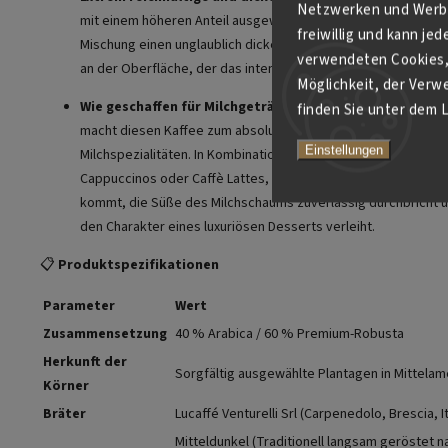
Netzwerken und Werbe
mit einem höheren Anteil ausgewählter Robusta-Kaffees erz
freiwillig und kann je
Mischung einen unglaublich dicken, hohen und stabilen dunk
verwendeten Cookies, 
an der Oberfläche, der das intensive Aroma perfekt einschlie
Möglichkeit, der Verw
Wie geschaffen für Milchgetränke:
Das kräftige Schokolad
finden Sie unter dem L
macht diesen Kaffee zum absoluten Favoriten für die Zubere
Einstellungen
Milchspezialitäten. In Kombination mit Milch zaubert er köstlic
Cappuccinos oder Caffè Lattes, in denen der Kaffee perfekt 
kommt, die Süße des Milchschaums zuverlässig durchbricht 
den Charakter eines luxuriösen Desserts verleiht.
📋
Produktspezifikationen
Parameter
Wert
Zusammensetzung
40 % Arabica / 60 % Premium-Robusta
Herkunft der
Sorgfältig ausgewählte Plantagen in Mittelam
Körner
Bräter
Lucaffé Venturelli Srl (Carpenedolo, Brescia, It
Mitteldunkel (Traditionell langsam geröstet na