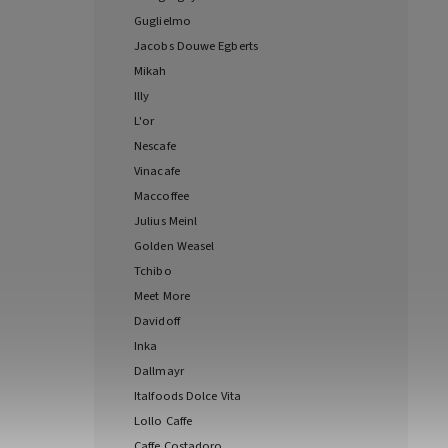
Guglielmo
Jacobs Douwe Egberts
Mikah
Illy
L'or
Nescafe
Vinacafe
Maccoffee
Julius Meinl
Golden Weasel
Tchibo
Meet More
Davidoff
Inka
Dallmayr
Italfoods Dolce Vita
Lollo Caffe
Caffe Costadoro