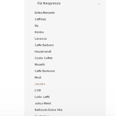
Für Nespresso
Entkoffeinierte
Caffitaly
Illy
Kimbo
Lavazza
Caffe Barbaro
Hausbrandt
Costa Coffee
Musetti
Caffe Borbone
Must
Jacobs
L'OR
Lollo caffé
Julius Meinl
Italfoods Dolce Vita