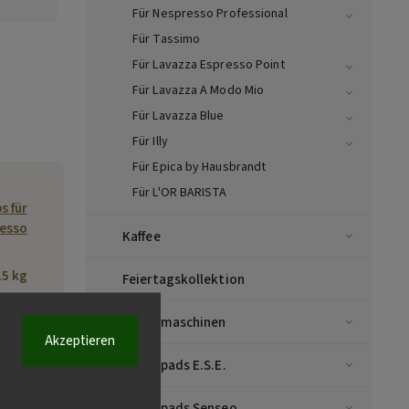
Für Nespresso Professional
Für Tassimo
Für Lavazza Espresso Point
Für Lavazza A Modo Mio
Für Lavazza Blue
Für Illy
Für Epica by Hausbrandt
Für L'OR BARISTA
s für
esso
Kaffee
15 kg
Feiertagskollektion
Kaffeemaschinen
5798
Akzeptieren
Kaffeepads E.S.E.
OUWE
mbH,
Kaffeepads Senseo