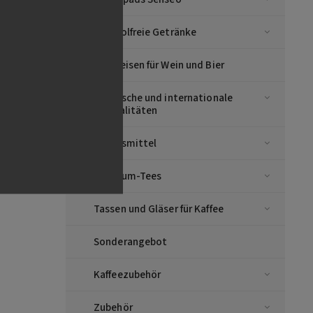
asse
emen,
many
Alkoholfreie Getränke
Vorspeisen für Wein und Bier
Asiatische und internationale
Spezialitäten
Lebensmittel
Premium-Tees
Tassen und Gläser für Kaffee
Sonderangebot
Kaffeezubehör
Zubehör