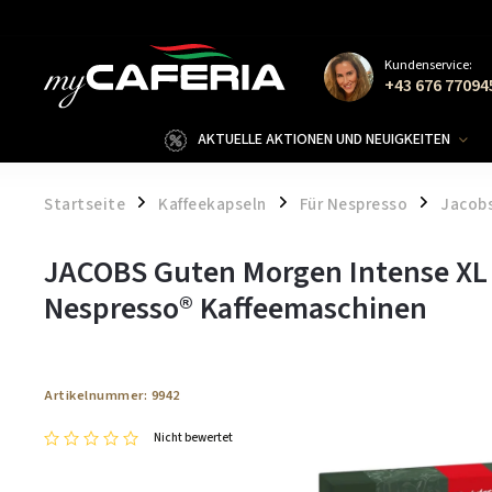
Kundenservice:
+43 676 77094
AKTUELLE AKTIONEN UND NEUIGKEITEN
Startseite
Kaffeekapseln
Für Nespresso
Jacob
/
/
/
JACOBS Guten Morgen Intense XL
Nespresso® Kaffeemaschinen
Artikelnummer:
9942
Nicht bewertet