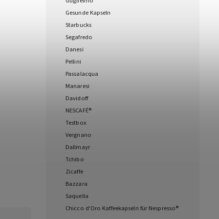
Guglielmo
Gesunde Kapseln
Starbucks
Segafredo
Danesi
Pellini
Passalacqua
Manaresi
Davidoff
NESCAFÉ®
Testbox
Vergnano
Dallmayr
Tchibo
Zicaffe
Bazzara
Saquella
Chicco d'Oro Kaffeekapseln für Nespresso®