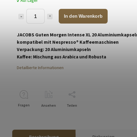
✔ Auf Lager
In den Warenkorb
JACOBS Guten Morgen Intense XL 20 Aluminiumkapsel
kompatibel mit Nespresso® Kaffeemaschinen
Verpackung: 20 Aluminiumkapseln
Kaffee: Mischung aus Arabica und Robusta
Detaillierte Informationen
Fragen
Ansehen
Teilen
Beschreibung
Diskussion