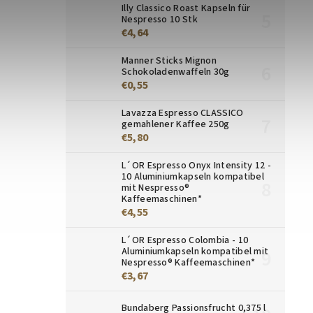
Illy Classico Roast Kapseln für
Nespresso 10 Stk
€4,64
Manner Sticks Mignon
Schokoladenwaffeln 30g
€0,55
Lavazza Espresso CLASSICO
gemahlener Kaffee 250g
€5,80
L´OR Espresso Onyx Intensity 12 -
10 Aluminiumkapseln kompatibel
mit Nespresso®
Kaffeemaschinen*
€4,55
L´OR Espresso Colombia - 10
Aluminiumkapseln kompatibel mit
Nespresso® Kaffeemaschinen*
€3,67
Bundaberg Passionsfrucht 0,375 l