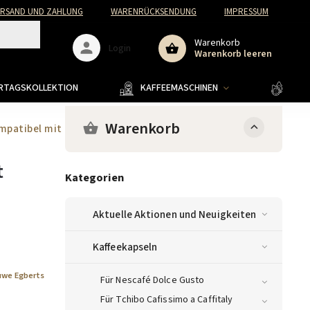
ERSAND UND ZAHLUNG
WARENRÜCKSENDUNG
IMPRESSUM
Warenkorb
Login
Warenkorb leeren
ERTAGSKOLLEKTION
KAFFEEMASCHINEN
KAFF
Warenkorb
mpatibel mit Nespresso® Kaffeemaschinen
t
Kategorien
Aktuelle Aktionen und Neuigkeiten
Kaffeekapseln
uwe Egberts
Für Nescafé Dolce Gusto
Für Tchibo Cafissimo a Caffitaly