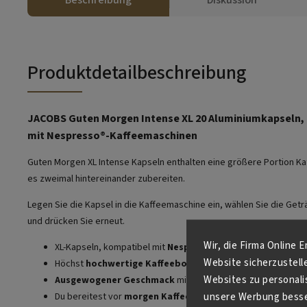
Produktdetailbeschreibung
JACOBS Guten Morgen Intense XL 20 Aluminiumkapseln,
mit Nespresso®-Kaffeemaschinen
Guten Morgen XL Intense Kapseln enthalten eine größere Portion Ka
es zweimal hintereinander zubereiten.
Legen Sie die Kapsel in die Kaffeemaschine ein, wählen Sie die Ge
und drücken Sie erneut.
Wir, die Firma Online 
XL-Kapseln, kompatibel mit
Nespresso®-
Kaffeemaschinen
Website sicherzustell
Höchst
hochwertige Kaffeebohnen
Websites zu personali
Ausgewogener Geschmack
mit dezenten Bitternoten
Du bereitest vor
morgen Kaffee
zweimal nacheinander
unsere Werbung besser