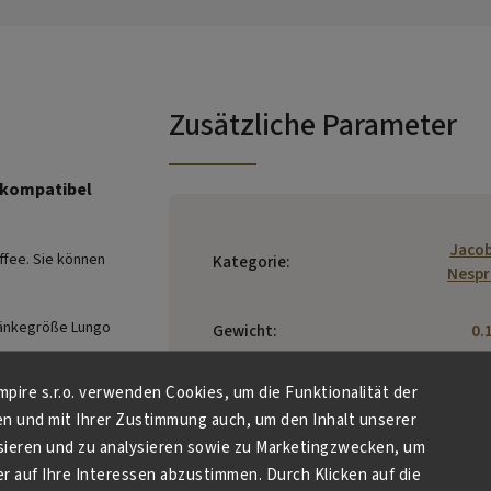
Zusätzliche Parameter
 kompatibel
Jacob
ffee. Sie können
Kategorie
:
Nespr
tränkegröße Lungo
Gewicht
:
0.
EAN
:
871100048
Empire s.r.o. verwenden Cookies, um die Funktionalität der
en und mit Ihrer Zustimmung auch, um den Inhalt unserer
JACOBS D
sieren und zu analysieren sowie zu Marketingzwecken, um
EGBERTS DE G
 auf Ihre Interessen abzustimmen. Durch Klicken auf die