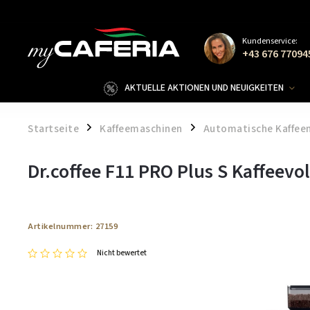
Kundenservice:
+43 676 77094
AKTUELLE AKTIONEN UND NEUIGKEITEN
Startseite
Kaffeemaschinen
Automatische Kaffee
/
/
Dr.coffee F11 PRO Plus S Kaffeev
Artikelnummer:
27159
Nicht bewertet