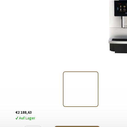
€2 188,63
✔ Auf Lager