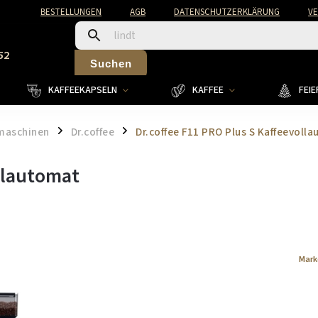
BESTELLUNGEN
AGB
DATENSCHUTZERKLÄRUNG
V
52
Suchen
KAFFEEKAPSELN
KAFFEE
FEI
maschinen
Dr.coffee
Dr.coffee F11 PRO Plus S Kaffeevoll
/
/
ollautomat
Mark