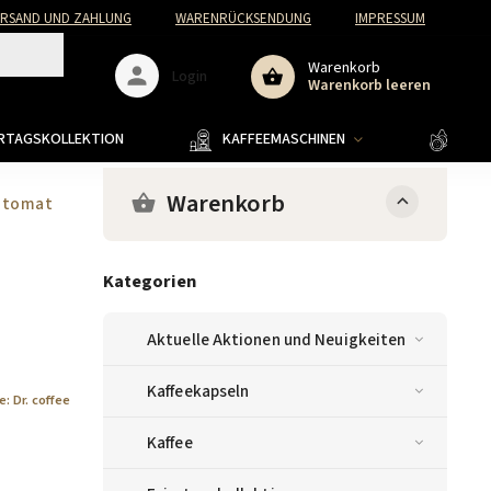
ERSAND UND ZAHLUNG
WARENRÜCKSENDUNG
IMPRESSUM
Warenkorb
Login
Warenkorb leeren
ERTAGSKOLLEKTION
KAFFEEMASCHINEN
KAFF
Warenkorb
automat
Kategorien
Aktuelle Aktionen und Neuigkeiten
Kaffeekapseln
e:
Dr. coffee
Kaffee