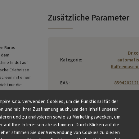
Zusätzliche Parameter
ßen Büros
Dr.co
t dem
Kategorie
:
automati
hine findet auf
Kaffeemasch
ische Erlebnisse
hscreen mit einem
EAN
:
8594202121
icht nur die
ßen
Suzhou Dr. Co
ch ganz einfach
Empire s.r.o. verwenden Cookies, um die Funktionalität der
Sys
amikklingen, die
en und mit Ihrer Zustimmung auch, um den Inhalt unserer
Technology 
 sodass alle
sieren und zu analysieren sowie zu Marketingzwecken, um
Ltd., 
ät verfügt über
 auf Ihre Interessen abzustimmen. Durch Klicken auf die
Hersteller
:
Building, N
stehe" stimmen Sie der Verwendung von Cookies zu diesen
Taishan R