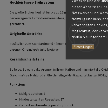
Zwecken und der Über
Hochleistungs-Brühsystem
dieser Website an unse
Die große Brüheinheit ist für bis zu 16 g Kaffee ausgelegt und bietet
Netzwerken und Werbe
hervorragende Extraktionskonsistenz, die Ihnen jedes Mal den be
freiwillig und kann je
garantiert.
verwendeten Cookies, 
Möglichkeit, der Verw
Originelle Getränke
finden Sie unter dem L
Zusätzlich zum Standardmenü können Sie Ihre eigenen Rezepte anp
Einstellungen
eigenen Originalgetränke kreieren
Keramikschleifsteine
So leise. Bewahrt alle Aromen in Ihrem Kaffee und minimiert die Oxid
Gleichmäßige Mahlgröße. Gleichmäßige Mahlkapazität bis zu 500 kg.
Funktion:
Mahlgradstufen: 9
Mindestanzahl an Rezepten: 27
Getränkezubereitung per Knopfdruck