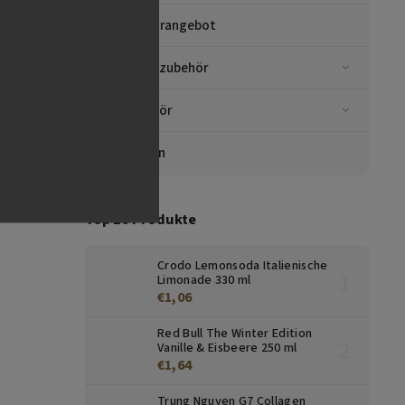
ict,
gsu,
Sonderangebot
5151
Kaffeezubehör
Zubehör
Marken
Top 10 Produkte
Crodo Lemonsoda Italienische
Limonade 330 ml
€1,06
Red Bull The Winter Edition
Vanille & Eisbeere 250 ml
€1,64
Trung Nguyen G7 Collagen