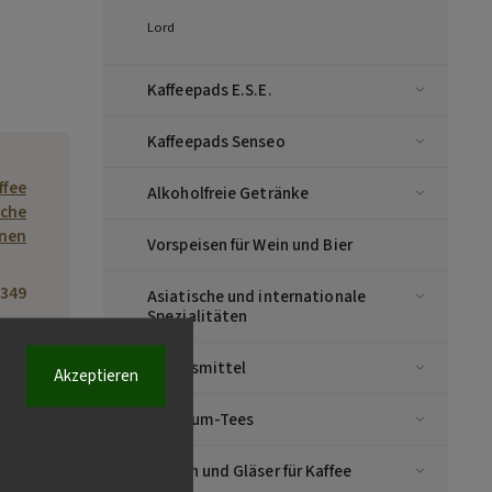
Lord
Kaffeepads E.S.E.
Kaffeepads Senseo
ffee
Alkoholfreie Getränke
sche
inen
Vorspeisen für Wein und Bier
349
Asiatische und internationale
Spezialitäten
ffee
Lebensmittel
tem
Akzeptieren
Co.,
Premium-Tees
No.3
o.55
oad,
Tassen und Gläser für Kaffee