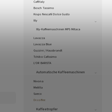
Caffitaly
Bosch Tassimo
Krups Nescafé Dolce Gusto
Illy
Illy-Kaffeemaschinen MPS Mitaca
Lavazza
Lavazza Blue
Guzzini / Hausbrandt
Tchibo Cafissimo
L'OR BARISTA
Automatische Kaffeemaschinen
Nivona
Melitta
Saeco
Dr.coffee
Kaffeetropfer