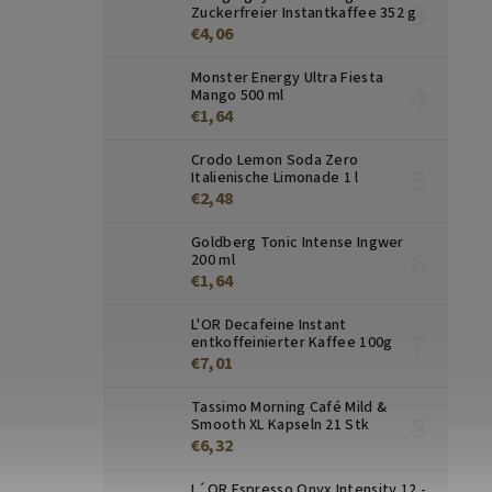
Zuckerfreier Instantkaffee 352 g
€4,06
Monster Energy Ultra Fiesta
Mango 500 ml
€1,64
Crodo Lemon Soda Zero
Italienische Limonade 1 l
€2,48
Goldberg Tonic Intense Ingwer
200 ml
€1,64
L'OR Decafeine Instant
entkoffeinierter Kaffee 100g
€7,01
Tassimo Morning Café Mild &
Smooth XL Kapseln 21 Stk
€6,32
L´OR Espresso Onyx Intensity 12 -