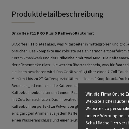
Produktdetailbeschreibung
Dr.coffee F11 PRO Plus S Kaffeevollautomat
Dr.Coffee F11 bietet alles, was Mitarbeiter in mittelgroßen und gro
brauchen. Das kompakte und robuste Design harmoniert perfekt mi
Keramikmahlwerk und der Brüheinheit mit zwei Modi. Die Kaffeemasc
der Küchentheke Platz. Sie werden überrascht sein, was für fantast
sie Ihnen bescheren wird. Das Gerät verfügt über einen 7-Zoll-Touc
Menü mit bis zu 27 Kaffeespezialitäten – alles auf Knopfdruck. Doch n
Bedienung ist einfach – die Kaffeemaschine lässt sich dank des gro
Kaffeebohnenbehälters mit einem Fassungsvermögen von 1,2 kg au
Wir, die Firma Online 
mit Zutaten nachfüllen. Das innovative Mahlwerk hat zwei flache Ker
Website sicherzustell
Kaffeebohnen perfekt zu Pulver von gleichmäßiger Feinheit mahlen,
Websites zu personali
einzigartigen Aromen aus jedem Kaffee freigesetzt werden. Das Ger
unsere Werbung besser
einen Wasseranschluss und einen 2-Liter-Wassertank.
Schaltfläche "Ich ver