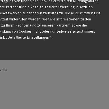
New Distr
tragung von über diese Cookies ermittelten Nutzungsdaten
Suzhou, Jian
re Partner für die Anzeige gezielter Werbung in sozialen
China, 21
 eine
netzwerken auf anderen Websites zu. Diese Zustimmung ist
sten Geschmack
derzeit widerrufen werden. Weitere Informationen zu den
zu Ihren Rechten und zu unseren Partnern sowie die
endung von Cookies nicht oder nur teilweise zuzustimmen,
ink „Detaillierte Einstellungen“.
assen und Ihre
ation.