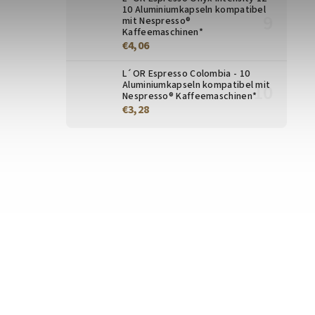
10 Aluminiumkapseln kompatibel
mit Nespresso®
Kaffeemaschinen*
€4,06
L´OR Espresso Colombia - 10
Aluminiumkapseln kompatibel mit
Nespresso® Kaffeemaschinen*
€3,28