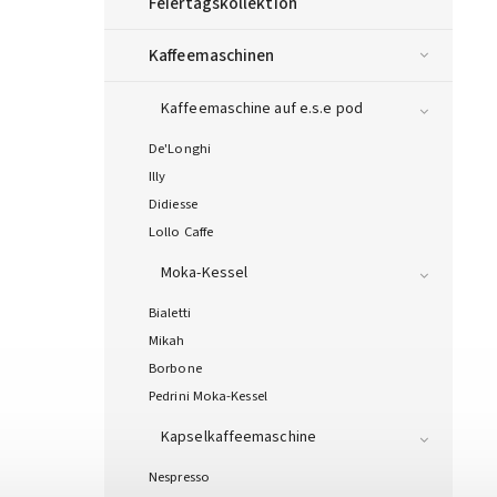
Feiertagskollektion
Kaffeemaschinen
Kaffeemaschine auf e.s.e pod
De'Longhi
Illy
Didiesse
Lollo Caffe
Moka-Kessel
Bialetti
Mikah
Borbone
Pedrini Moka-Kessel
Kapselkaffeemaschine
Nespresso