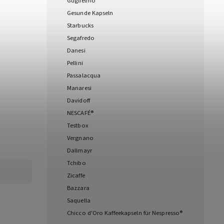
Guglielmo
Gesunde Kapseln
Starbucks
Segafredo
Danesi
Pellini
Passalacqua
Manaresi
Davidoff
NESCAFÉ®
Testbox
Vergnano
Dallmayr
Tchibo
Zicaffe
Bazzara
Saquella
Chicco d'Oro Kaffeekapseln für Nespresso®