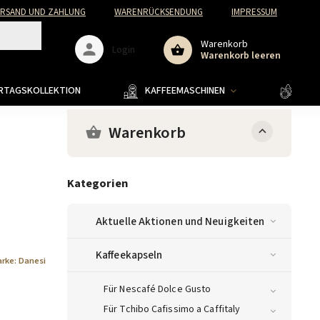
ERSAND UND ZAHLUNG
WARENRÜCKSENDUNG
IMPRESSUM
Warenkorb
Login
Warenkorb leeren
ERTAGSKOLLEKTION
KAFFEEMASCHINEN
KAFF
Warenkorb
Kategorien
Aktuelle Aktionen und Neuigkeiten
Kaffeekapseln
rke:
Danesi
Für Nescafé Dolce Gusto
Für Tchibo Cafissimo a Caffitaly