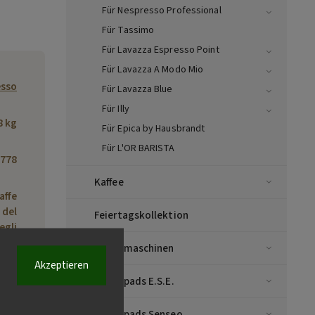
Für Nespresso Professional
Für Tassimo
Für Lavazza Espresso Point
Für Lavazza A Modo Mio
esso
Für Lavazza Blue
Für Illy
8 kg
Für Epica by Hausbrandt
Für L'OR BARISTA
778
Kaffee
affe
a del
Feiertagskollektion
egli
0148
Kaffeemaschinen
taly
Akzeptieren
Kaffeepads E.S.E.
Kaffeepads Senseo