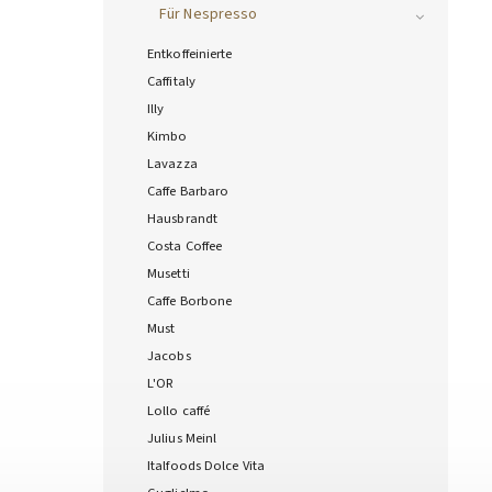
Für Nespresso
Entkoffeinierte
Caffitaly
Illy
Kimbo
Lavazza
Caffe Barbaro
Hausbrandt
Costa Coffee
Musetti
Caffe Borbone
Must
Jacobs
L'OR
Lollo caffé
Julius Meinl
Italfoods Dolce Vita