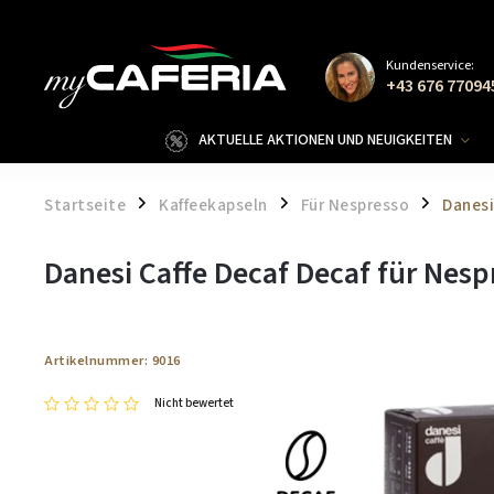
Kundenservice:
+43 676 77094
AKTUELLE AKTIONEN UND NEUIGKEITEN
Startseite
Kaffeekapseln
Für Nespresso
Danesi
/
/
/
Danesi Caffe Decaf Decaf für Nesp
Artikelnummer:
9016
Nicht bewertet