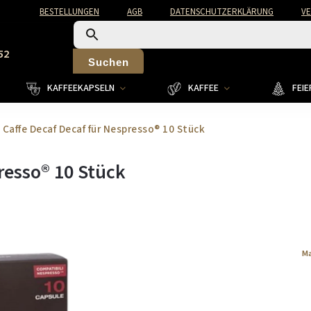
BESTELLUNGEN
AGB
DATENSCHUTZERKLÄRUNG
V
52
Suchen
KAFFEEKAPSELN
KAFFEE
FEI
 Caffe Decaf Decaf für Nespresso® 10 Stück
resso® 10 Stück
Ma