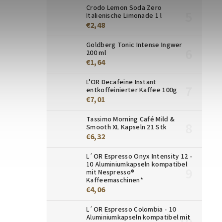
Crodo Lemon Soda Zero
Italienische Limonade 1 l
€2,48
Goldberg Tonic Intense Ingwer
200 ml
€1,64
L'OR Decafeine Instant
entkoffeinierter Kaffee 100g
€7,01
Tassimo Morning Café Mild &
Smooth XL Kapseln 21 Stk
€6,32
L´OR Espresso Onyx Intensity 12 -
10 Aluminiumkapseln kompatibel
mit Nespresso®
Kaffeemaschinen*
€4,06
L´OR Espresso Colombia - 10
Aluminiumkapseln kompatibel mit