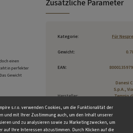
Zusätzliche Parameter
Kategorie
:
Für Nespr
Gewicht
:
0.7
edoch einen
EAN
:
8000135979
eht in perfekter
Das Gewicht
Danesi C
S.p.A., Vi
Hersteller
:
Tempio d
Arvali, 45, 0
Empire s.r.o. verwenden Cookies, um die Funktionalität der
Rome, I
en und mit Ihrer Zustimmung auch, um den Inhalt unserer
sieren und zu analysieren sowie zu Marketingzwecken, um
 auf Ihre Interessen abzustimmen. Durch Klicken auf die