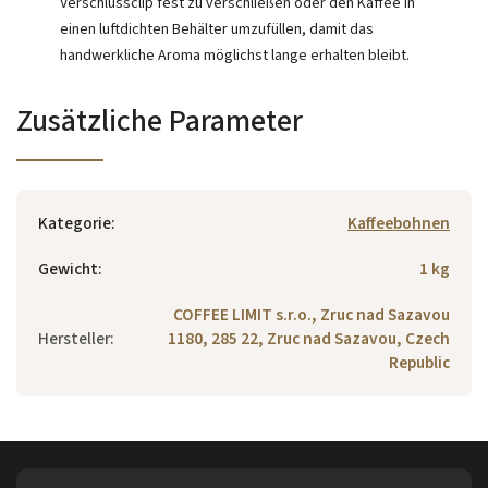
Verschlussclip fest zu verschließen oder den Kaffee in
einen luftdichten Behälter umzufüllen, damit das
handwerkliche Aroma möglichst lange erhalten bleibt.
Zusätzliche Parameter
Kategorie
:
Kaffeebohnen
Gewicht
:
1 kg
COFFEE LIMIT s.r.o., Zruc nad Sazavou
Hersteller
:
1180, 285 22, Zruc nad Sazavou, Czech
Republic