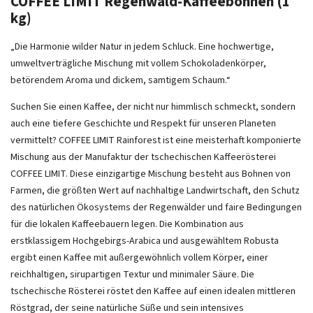
COFFEE LIMIT Regenwald-Kaffeebohnen (1
kg)
„Die Harmonie wilder Natur in jedem Schluck. Eine hochwertige,
umweltverträgliche Mischung mit vollem Schokoladenkörper,
betörendem Aroma und dickem, samtigem Schaum.“
Suchen Sie einen Kaffee, der nicht nur himmlisch schmeckt, sondern
auch eine tiefere Geschichte und Respekt für unseren Planeten
vermittelt? COFFEE LIMIT Rainforest ist eine meisterhaft komponierte
Mischung aus der Manufaktur der tschechischen Kaffeerösterei
COFFEE LIMIT. Diese einzigartige Mischung besteht aus Bohnen von
Farmen, die größten Wert auf nachhaltige Landwirtschaft, den Schutz
des natürlichen Ökosystems der Regenwälder und faire Bedingungen
für die lokalen Kaffeebauern legen. Die Kombination aus
erstklassigem Hochgebirgs-Arabica und ausgewähltem Robusta
ergibt einen Kaffee mit außergewöhnlich vollem Körper, einer
reichhaltigen, sirupartigen Textur und minimaler Säure. Die
tschechische Rösterei röstet den Kaffee auf einen idealen mittleren
Röstgrad, der seine natürliche Süße und sein intensives