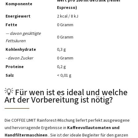
Wert pro 100 ml Getränk (reiner
Komponente
Espresso)
Energiewert
2 kcal / 8 kJ
Fette
0 Gramm
— davon gesättigte
0 Gramm
Fettsäuren
Kohlenhydrate
0,3 g
- davon Zucker
0 Gramm
Proteine
0,2 g
Salz
< 0,01 g
💡 Für wen ist es ideal und welche
Art der Vorbereitung ist nötig?
Die COFFEE LIMIT Rainforest-Mischung liefert perfekt ausgewogene
und hervorragende Ergebnisse in
Kaffeevollautomaten und
Handfiltermaschinen
. Sie ist der ideale Begleiter für den ganzen