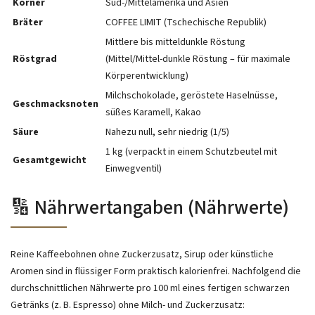
Körner
Süd-/Mittelamerika und Asien
Bräter
COFFEE LIMIT (Tschechische Republik)
Mittlere bis mitteldunkle Röstung
Röstgrad
(Mittel/Mittel-dunkle Röstung – für maximale
Körperentwicklung)
Milchschokolade, geröstete Haselnüsse,
Geschmacksnoten
süßes Karamell, Kakao
Säure
Nahezu null, sehr niedrig (1/5)
1 kg (verpackt in einem Schutzbeutel mit
Gesamtgewicht
Einwegventil)
🔢 Nährwertangaben (Nährwerte)
Reine Kaffeebohnen ohne Zuckerzusatz, Sirup oder künstliche
Aromen sind in flüssiger Form praktisch kalorienfrei. Nachfolgend die
durchschnittlichen Nährwerte pro 100 ml eines fertigen schwarzen
Getränks (z. B. Espresso) ohne Milch- und Zuckerzusatz: