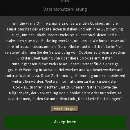
AGB
Datenschutzerklärung
Versand und Zahlung
Wir, die Firma Online Empire s.r.o. verwenden Cookies, um die
Warenrücksendung
Funktionalität der Website sicherzustellen und mit Ihrer Zustimmung
Impressum
auch, um den Inhalt unserer Websites zu personalisieren und zu
analysieren sowie zu Marketingzwecken, um unsere Werbung besser auf
Ihre Interessen abzustimmen. Durch Klicken auf die Schaltfläche "Ich
Für Kunden
verstehe" stimmen Sie der Verwendung von Cookies zu diesen Zwecken
und der Übertragung von über diese Cookies ermittelten
Nutzungsdaten dieser Website an unsere Partner für die Anzeige
Mein Konto
gezielter Werbung in sozialen Netzwerken und Werbenetzwerken auf
Registrierung
anderen Websites zu. Diese Zustimmung ist freiwillig und kann jederzeit
widerrufen werden. Weitere Informationen zu den verwendeten
Anmeldung
Cookies, zu Ihren Rechten und zu unseren Partnern sowie die
Möglichkeit, der Verwendung von Cookies nicht oder nur teilweise
zuzustimmen, finden Sie unter dem Link „Detaillierte Einstellungen“.
Copyright 2026
myCaferia.at
. Alle Rechte vorbehalten.
Vytvořil
Shoptet
| Design
Shoptak.cz
Einstellungen
Akzeptieren