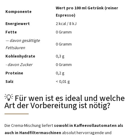
Wert pro 100 ml Getränk (reiner
Komponente
Espresso)
Energiewert
2 kcal / 8 kJ
Fette
0 Gramm
— davon gesättigte
0 Gramm
Fettsäuren
Kohlenhydrate
0,3 g
- davon Zucker
0 Gramm
Proteine
0,2 g
Salz
< 0,01 g
💡 Für wen ist es ideal und welche
Art der Vorbereitung ist nötig?
Die Crema-Mischung liefert
sowohl in Kaffeevollautomaten als
auch in Handfiltermaschinen
absolut hervorragende und