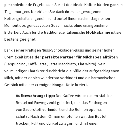
gleichbleibende Ergebnisse. Sie ist der ideale Kaffee für den ganzen
Tag – morgens belebt sie Sie dank ihres ausgewogenen
Koffeingehalts angenehm und bietet Ihnen nachmittags einen
Moment des genussvollen Geschmacks ohne unangenehme
Bitterkeit. Auch für die traditionelle italienische
Mokkakanne
ist sie
bestens geeignet.
Dank seiner kräftigen Nuss-Schokoladen-Basis und seiner hohen
Cremigkeit ist es
der perfekte Partner für Milchspezialitäten
(Cappuccino, Caffè Latte, Latte Macchiato, Flat White). Sein
vollmundiger Charakter durchbricht die Süße der aufgeschlagenen
Milch, mit der er sich wunderbar verbindet und ein harmonisches
Getränk mit einer cremigen Nougat-Note kreiert.
Aufbewahrungstipp:
Der Kaffee wird in einem stabilen
Beutel mit Einwegventil geliefert, das das Eindringen
von Sauerstoff verhindert und die Bohnen optimal
schützt. Nach dem Öffnen empfehlen wir, den Beutel
trocken, kühl und dunkel zu lagern und mit einem