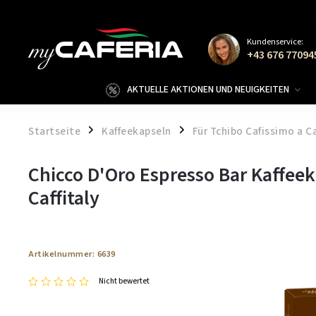
Kundenservice:
+43 676 77094
AKTUELLE AKTIONEN UND NEUIGKEITEN
Startseite
Kaffeekapseln
Für Tchibo Cafissimo a Ca
/
/
Chicco D'Oro Espresso Bar Kaffeek
Caffitaly
Artikelnummer:
6639
Nicht bewertet