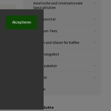
Asiatische und internationale
Spezialitäten
hibo
Lebensmittel
Akzeptieren
mo a
taly
Premium-Tees
8 kg
Tassen und Gläser für Kaffee
093
Sonderangebot
Kaffeezubehör
alia
Volta
rago
Zubehör
071,
taly
Marken
Top 10 Produkte