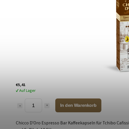
€5,41
✔ Auf Lager
In den Warenkorb
Chicco D'Oro Espresso Bar Kaffeekapseln für Tchibo Cafis