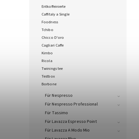
Entkoffeinierte
Caffitaly a Single
Foodness
Tchibo
Chicco D'oro
Cagliari Caffe
Kimbo
Ricola
Twinings tee
Testbox
Borbone
Für Nespresso
Für Nespresso Professional
Für Tassimo
Für Lavazza Espresso Point
Für Lavazza A Modo Mio