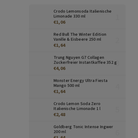
Crodo Lemonsoda Italienische
Limonade 330 ml
€1,06
Red Bull The Winter Edition
Vanille & Eisbeere 250 ml
€1,64
Trung Nguyen G7 Collagen
Zuckerfreier Instantkaffee 352 g
€4,06
Monster Energy Ultra Fiesta
Mango 500 ml
€1,64
Crodo Lemon Soda Zero
Italienische Limonade 1 l
€2,48
Goldberg Tonic Intense Ingwer
200 ml
€1,64