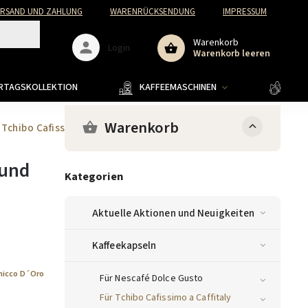
ERSAND UND ZAHLUNG
WARENRÜCKSENDUNG
IMPRESSUM
Warenkorb
Login
Warenkorb leeren
ERTAGSKOLLEKTION
KAFFEEMASCHINEN
KAFF
Warenkorb
 Tchibo Cafissimo und Caffitaly
 und
Kategorien
Aktuelle Aktionen und Neuigkeiten
Kaffeekapseln
hicco D´Oro
Für Nescafé Dolce Gusto
Für Tchibo Cafissimo a Caffitaly