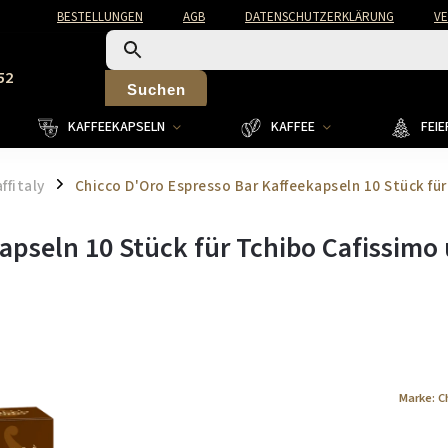
BESTELLUNGEN
AGB
DATENSCHUTZERKLÄRUNG
V
52
Suchen
KAFFEEKAPSELN
KAFFEE
FEI
ffitaly
Chicco D'Oro Espresso Bar Kaffeekapseln 10 Stück für
/
apseln 10 Stück für Tchibo Cafissimo
Marke:
C