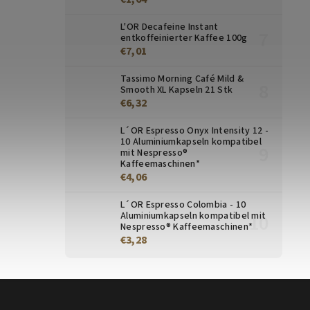
L'OR Decafeine Instant
entkoffeinierter Kaffee 100g
€7,01
Tassimo Morning Café Mild &
Smooth XL Kapseln 21 Stk
€6,32
L´OR Espresso Onyx Intensity 12 -
10 Aluminiumkapseln kompatibel
mit Nespresso®
Kaffeemaschinen*
€4,06
L´OR Espresso Colombia - 10
Aluminiumkapseln kompatibel mit
Nespresso® Kaffeemaschinen*
€3,28