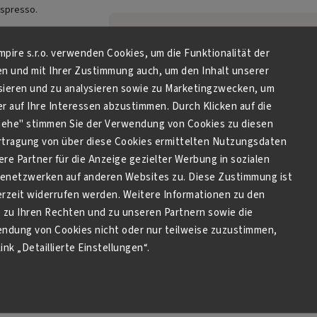
Espresso.
Für Tc
Empire s.r.o. verwenden Cookies, um die Funktionalität der
Kategorie
:
Cafissi
en und mit Ihrer Zustimmung auch, um den Inhalt unserer
Caffi
sieren und zu analysieren sowie zu Marketingzwecken, um
 auf Ihre Interessen abzustimmen. Durch Klicken auf die
Gewicht
:
0.
stehe" stimmen Sie der Verwendung von Cookies zu diesen
tragung von über diese Cookies ermittelten Nutzungsdaten
EAN
:
7610899802
re Partner für die Anzeige gezielter Werbung in sozialen
netzwerken auf anderen Websites zu. Diese Zustimmung ist
Chicco D Oro It
derzeit widerrufen werden. Weitere Informationen zu den
S.r.l., Via A. 
zu Ihren Rechten und zu unseren Partnern sowie die
Hersteller
:
34 Cado
endung von Cookies nicht oder nur teilweise zuzustimmen,
Lombardia 22
ink „Detaillierte Einstellungen“.
I