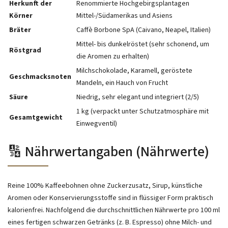
Herkunft der
Renommierte Hochgebirgsplantagen
Körner
Mittel-/Südamerikas und Asiens
Bräter
Caffè Borbone SpA (Caivano, Neapel, Italien)
Mittel- bis dunkelröstet (sehr schonend, um
Röstgrad
die Aromen zu erhalten)
Milchschokolade, Karamell, geröstete
Geschmacksnoten
Mandeln, ein Hauch von Frucht
Säure
Niedrig, sehr elegant und integriert (2/5)
1 kg (verpackt unter Schutzatmosphäre mit
Gesamtgewicht
Einwegventil)
🔢 Nährwertangaben (Nährwerte)
Reine 100% Kaffeebohnen ohne Zuckerzusatz, Sirup, künstliche
Aromen oder Konservierungsstoffe sind in flüssiger Form praktisch
kalorienfrei. Nachfolgend die durchschnittlichen Nährwerte pro 100 ml
eines fertigen schwarzen Getränks (z. B. Espresso) ohne Milch- und