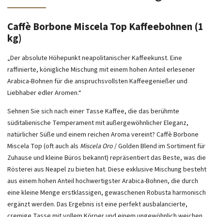
Caffè Borbone Miscela Top Kaffeebohnen (1
kg)
„Der absolute Höhepunkt neapolitanischer Kaffeekunst. Eine
raffinierte, königliche Mischung mit einem hohen Anteil erlesener
Arabica-Bohnen für die anspruchsvollsten Kaffeegenießer und
Liebhaber edler Aromen.“
Sehnen Sie sich nach einer Tasse Kaffee, die das berühmte
süditalienische Temperament mit außergewöhnlicher Eleganz,
natürlicher Süße und einem reichen Aroma vereint? Caffè Borbone
Miscela Top (oft auch als
Miscela Oro
/ Golden Blend im Sortiment für
Zuhause und kleine Büros bekannt) repräsentiert das Beste, was die
Rösterei aus Neapel zu bieten hat. Diese exklusive Mischung besteht
aus einem hohen Anteil hochwertigster Arabica-Bohnen, die durch
eine kleine Menge erstklassigen, gewaschenen Robusta harmonisch
ergänzt werden. Das Ergebnis ist eine perfekt ausbalancierte,
cremige Tasse mit vollem Körper und einem ungewöhnlich weichen