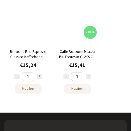
–18 %
Borbone Red Espresso
Caffé Borbone Miscela
Classico Kaffeebohnen
Blu Espresso CLASSICO
1 kg
Kaffeebohnen 1 kg
€15,24
€15,41
Kaufen
Kaufen