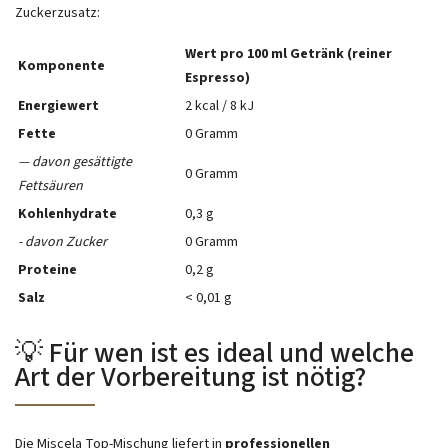
Zuckerzusatz:
Wert pro 100 ml Getränk (reiner
Komponente
Espresso)
Energiewert
2 kcal / 8 kJ
Fette
0 Gramm
— davon gesättigte
0 Gramm
Fettsäuren
Kohlenhydrate
0,3 g
- davon Zucker
0 Gramm
Proteine
0,2 g
Salz
< 0,01 g
💡 Für wen ist es ideal und welche
Art der Vorbereitung ist nötig?
Die Miscela Top-Mischung liefert in
professionellen