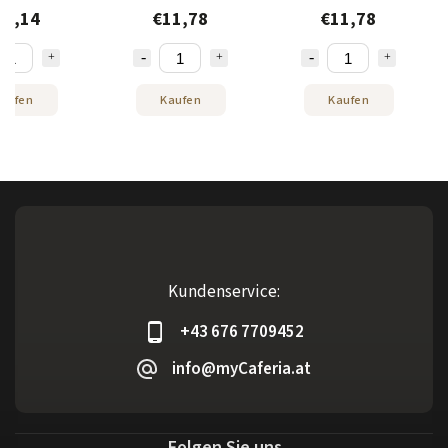
e von NEJKAFE
Vita von NEJKAFE
Gusto® von NEJKAFE
13,14
€11,78
€11,78
aufen
Kaufen
Kaufen
Kundenservice:
+43 676 7709452
info@myCaferia.at
Folgen Sie uns