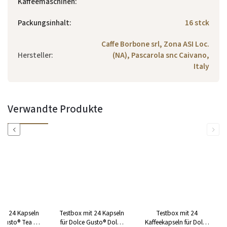
Kaffeemaschinen
:
Packungsinhalt
:
16 stck
Caffe Borbone srl, Zona ASI Loc.
Hersteller
:
(NA), Pascarola snc Caivano,
Italy
Verwandte Produkte
Previous
Next
mit 24 Kapseln
Testbox mit 24 Kapseln
Testbox mit 24
e Gusto® Tea &
für Dolce Gusto® Dolce
Kaffeekapseln für Dolce