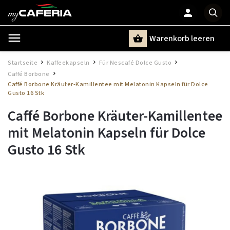
Warenkorb leeren
Suchen
Startseite
Kaffeekapseln
Für Nescafé Dolce Gusto
/
/
/
Caffé Borbone
/
Caffé Borbone Kräuter-Kamillentee mit Melatonin Kapseln für Dolce
Gusto 16 Stk
Caffé Borbone Kräuter-Kamillentee
mit Melatonin Kapseln für Dolce
Gusto 16 Stk