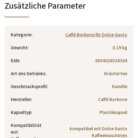
Zusätzliche Parameter
Kategorie
:
Caffé Borbone für Dolce Gusto
Gewicht
:
0.19 kg
EAN
:
8034028338304
Art des Getränks
:
Kräutertee
Geschmacksprofil
:
Kamille
Hersteller
:
Caffé Borbone
Kapseltyp
:
Plastikkapsel
Kompatibilität
kompatibel mit Dolce Gusto
mit
Kaffeemaschinen