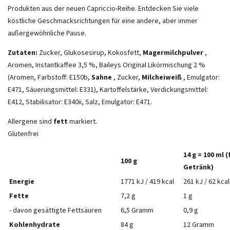
Produkten aus der neuen Capriccio-Reihe. Entdecken Sie viele
köstliche Geschmacksrichtungen für eine andere, aber immer
außergewöhnliche Pause.
Zutaten:
Zucker, Glukosesirup, Kokosfett,
Magermilchpulver
,
Aromen, Instantkaffee 3,5 %, Baileys Original Likörmischung 2 %
(Aromen, Farbstoff: E150b,
Sahne
, Zucker,
Milcheiweiß
, Emulgator:
E471, Säuerungsmittel: E331), Kartoffelstärke, Verdickungsmittel:
E412, Stabilisator: E340ii, Salz, Emulgator: E471.
Allergene sind
fett
markiert.
Glutenfrei
14 g = 100 ml 
100 g
Getränk)
Energie
1771 kJ / 419 kcal
261 kJ / 62 kcal
Fette
7,2 g
1 g
- davon gesättigte Fettsäuren
6,5 Gramm
0,9 g
Kohlenhydrate
84 g
12 Gramm