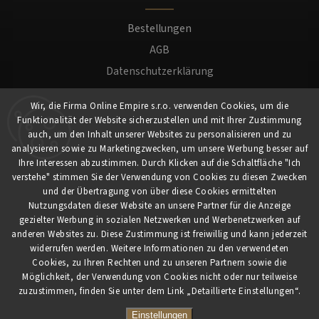
Bestellungen
AGB
Datenschutzerklärung
Versand und Zahlung
Wir, die Firma Online Empire s.r.o. verwenden Cookies, um die
Warenrücksendung
Funktionalität der Website sicherzustellen und mit Ihrer Zustimmung
Impressum
auch, um den Inhalt unserer Websites zu personalisieren und zu
analysieren sowie zu Marketingzwecken, um unsere Werbung besser auf
Ihre Interessen abzustimmen. Durch Klicken auf die Schaltfläche "Ich
Für Kunden
verstehe" stimmen Sie der Verwendung von Cookies zu diesen Zwecken
und der Übertragung von über diese Cookies ermittelten
Nutzungsdaten dieser Website an unsere Partner für die Anzeige
Mein Konto
gezielter Werbung in sozialen Netzwerken und Werbenetzwerken auf
Registrierung
anderen Websites zu. Diese Zustimmung ist freiwillig und kann jederzeit
widerrufen werden. Weitere Informationen zu den verwendeten
Anmeldung
Cookies, zu Ihren Rechten und zu unseren Partnern sowie die
Möglichkeit, der Verwendung von Cookies nicht oder nur teilweise
zuzustimmen, finden Sie unter dem Link „Detaillierte Einstellungen“.
Copyright 2026
myCaferia.at
. Alle Rechte vorbehalten.
Vytvořil
Shoptet
| Design
Shoptak.cz
Einstellungen