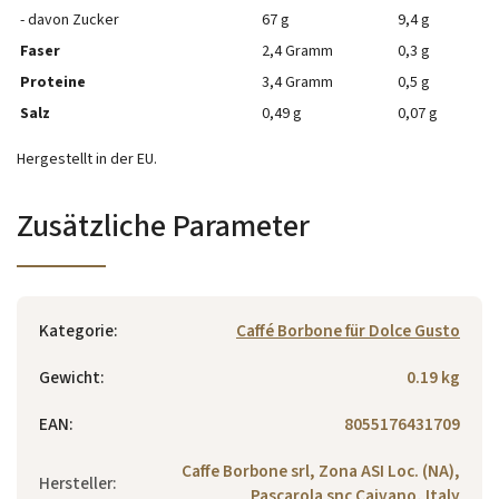
- davon Zucker
67 g
9,4 g
Faser
2,4 Gramm
0,3 g
Proteine
3,4 Gramm
0,5 g
Salz
0,49 g
0,07 g
Hergestellt in der EU.
Zusätzliche Parameter
Kategorie
:
Caffé Borbone für Dolce Gusto
Gewicht
:
0.19 kg
EAN
:
8055176431709
Caffe Borbone srl, Zona ASI Loc. (NA),
Hersteller
:
Pascarola snc Caivano, Italy