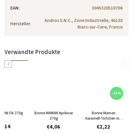
EAN
:
3045320510706
Andros S.N.C., Zone Industrielle, 46130
Hersteller
:
Biars-sur-Cere, France
Verwandte Produkte
Previous
Next
–36 %
MAN Fik 370g
Bonne MAMAN Aprikose
Bonne Maman
370g
Karamell-Törtchen mit
Milchschokolade und
4,14
€4,06
€2,22
gesalzener Butter 135 g