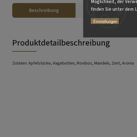
Möglichkeit, der Verw
finden Sie unter dem L
Beschreibung
Ähnliche (2)
Einstellungen
Produktdetailbeschreibung
Zutaten: Apfelstücke, Hagebutten, Rooibos, Mandeln, Zimt, Aroma