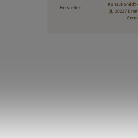
Konsul-Smidt-
Hersteller
:
8j, 28217 Bre
Germ