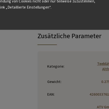
endung von Cookies nicht oder nur teilweise zuzustimmen,
ink „Detaillierte Einstellungen“.
Diskussion
Zusätzliche Parameter
Teeblä
Kategorie
:
Alt
Gewicht
:
0.27
EAN
:
4260033761
ATV Gm