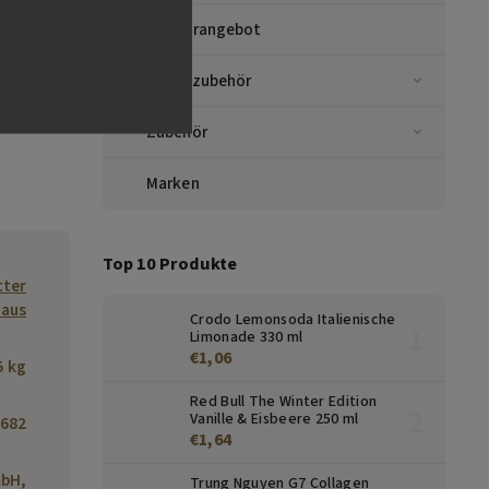
Sonderangebot
Kaffeezubehör
Zubehör
Marken
Top 10 Produkte
tter
haus
Crodo Lemonsoda Italienische
Limonade 330 ml
€1,06
5 kg
Red Bull The Winter Edition
Vanille & Eisbeere 250 ml
682
€1,64
bH,
Trung Nguyen G7 Collagen