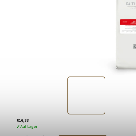
€16,33
✔ Auf Lager