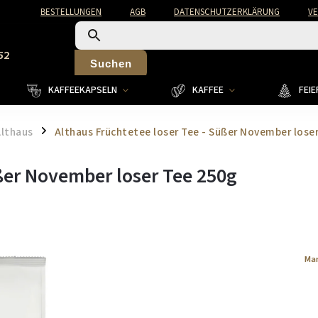
BESTELLUNGEN
AGB
DATENSCHUTZERKLÄRUNG
V
52
Suchen
KAFFEEKAPSELN
KAFFEE
FEI
Althaus
Althaus Früchtetee loser Tee - Süßer November lose
/
üßer November loser Tee 250g
Ma