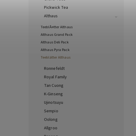
Pickwick Tea
Althaus
TeeblĂ¤tter Althaus
Althaus Grand Pack
Althaus Deli Pack
Althaus Pyra Pack
Teeblätter Althaus
Ronnefeldt
Royal Family
Tan Cuong
K-Ginseng
Ujinotsuyu
Sempio
Oolong
Allgroo