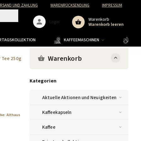
ERSAND UND ZAHLUNG
WARENRÜCKSENDUNG
IMPRESSUM
Warenkorb
Login
Warenkorb leeren
ERTAGSKOLLEKTION
KAFFEEMASCHINEN
KAFF
Warenkorb
r Tee 250g
Kategorien
Aktuelle Aktionen und Neuigkeiten
Kaffeekapseln
rke:
Althaus
Kaffee