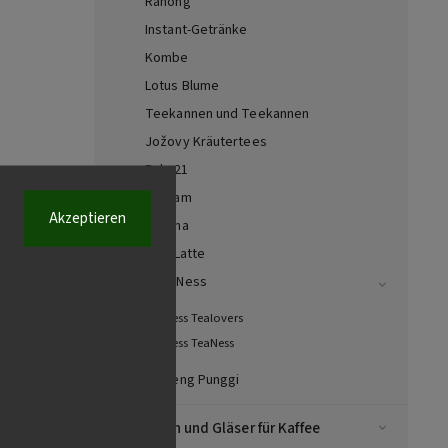
Ranong
Instant-Getränke
Kombe
Lotus Blume
Teekannen und Teekannen
Jožovy Kräutertees
Bala 21
Kotsam
Akzeptieren
Matcha
Chai Latte
FoodNess
FoodNess Tealovers
FoodNess TeaNess
Ginseng Punggi
Tassen und Gläser für Kaffee