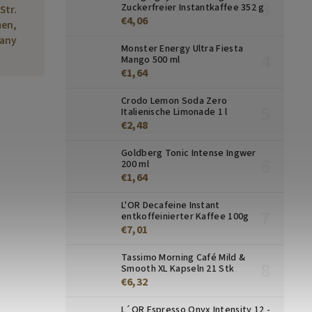
Zuckerfreier Instantkaffee 352 g
Str.
€4,06
men,
any
Monster Energy Ultra Fiesta
Mango 500 ml
€1,64
Crodo Lemon Soda Zero
Italienische Limonade 1 l
€2,48
Goldberg Tonic Intense Ingwer
200 ml
€1,64
L'OR Decafeine Instant
entkoffeinierter Kaffee 100g
€7,01
Tassimo Morning Café Mild &
Smooth XL Kapseln 21 Stk
€6,32
L´OR Espresso Onyx Intensity 12 -