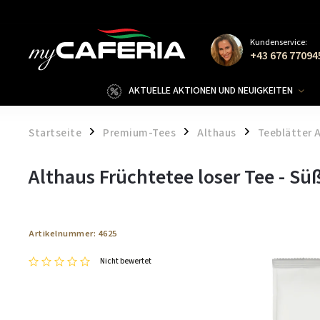
Kundenservice:
+43 676 77094
AKTUELLE AKTIONEN UND NEUIGKEITEN
Startseite
Premium-Tees
Althaus
Teeblätter 
/
/
/
Althaus Früchtetee loser Tee - S
Artikelnummer:
4625
Nicht bewertet