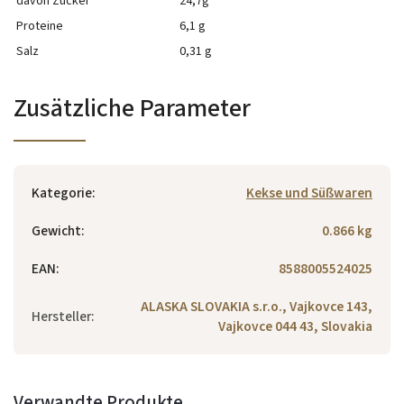
davon Zucker
24,7g
Proteine
6,1 g
Salz
0,31 g
Zusätzliche Parameter
Kategorie
:
Kekse und Süßwaren
Gewicht
:
0.866 kg
EAN
:
8588005524025
ALASKA SLOVAKIA s.r.o., Vajkovce 143,
Hersteller
:
Vajkovce 044 43, Slovakia
Verwandte Produkte