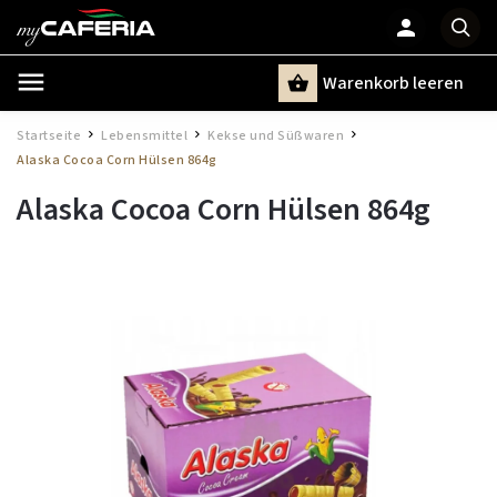
Warenkorb leeren
Suchen
Startseite
Lebensmittel
Kekse und Süßwaren
/
/
/
Alaska Cocoa Corn Hülsen 864g
Alaska Cocoa Corn Hülsen 864g