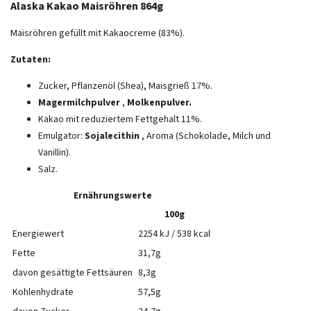
Alaska Kakao Maisröhren 864g
Maisröhren gefüllt mit Kakaocreme (83%).
Zutaten:
Zucker, Pflanzenöl (Shea), Maisgrieß 17%.
Magermilchpulver
,
Molkenpulver.
Kakao mit reduziertem Fettgehalt 11%.
Emulgator:
Sojalecithin
, Aroma (Schokolade, Milch und
Vanillin).
Salz.
Ernährungswerte
100g
Energiewert
2254 kJ / 538 kcal
Fette
31,7g
davon gesättigte Fettsäuren
8,3g
Kohlenhydrate
57,5g